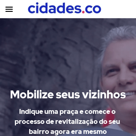
Iniciar mobilização
Publicar projeto
Criar vaquinha
Para Empresas
Explore
Mobilize seus vizinhos
Mobilizações
Projetos
Indique uma praça e comece o 
Vaquinhas
processo de revitalização do seu 
bairro agora era mesmo
Parcerias